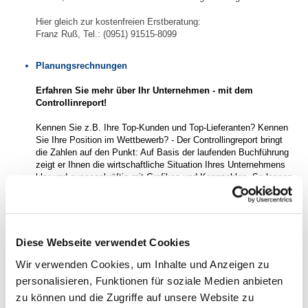
Hier gleich zur kostenfreien Erstberatung:
Franz Ruß, Tel.: (0951) 91515-8099
Planungsrechnungen
Erfahren Sie mehr über Ihr Unternehmen - mit dem
Controllinreport!
Kennen Sie z.B. Ihre Top-Kunden und Top-Lieferanten? Kennen
Sie Ihre Position im Wettbewerb? - Der Controllingreport bringt
die Zahlen auf den Punkt: Auf Basis der laufenden Buchführung
zeigt er Ihnen die wirtschaftliche Situation Ihres Unternehmens
klar und aussagekräftig mit Grafiken und Kennzahlen. So lassen
sich Auffälligkeiten und Unregelmäßigkeiten frühzeitig erkennen
und entsprechende Maßnahmen ergreifen.
Und vieles mehr
Diese Webseite verwendet Cookies
Darüber hinaus können wir auf ein vielfältiges Spezialwissen
Wir verwenden Cookies, um Inhalte und Anzeigen zu
innerhalb unserer Kanzlei sowie auf ein Netzwerk kompetenter
personalisieren, Funktionen für soziale Medien anbieten
Partner zugreifen. => Ein Kompetenzpool für Ihre individuelle
Beratung!
zu können und die Zugriffe auf unsere Website zu