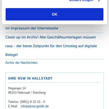
Anmeldung per smsTAN durch ein neues Verfahren
abgelöst!
OK
Angabe der Wirtschafts-Identifikationsnummer (W-IdNr.)
im Impressum der Internetseite
Clean up im Archiv! Alte Geschäftsunterlagen müssen
raus - der beste Zeitpunkt für den Umstieg auf digitale
Belege!
Archiv der Nachrichten
IHRE RSW IN HALLSTADT
Heganger 14
96103 Hallstadt / Bamberg
Telefon: (0951) 9 15 15 - 0
E-Mail:
info(at)rsw-gmbh.de