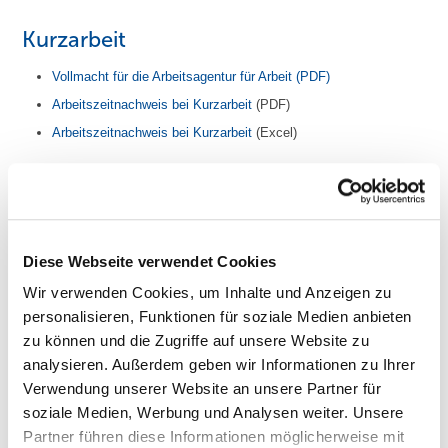
Kurzarbeit
Vollmacht für die Arbeitsagentur für Arbeit (PDF)
Arbeitszeitnachweis bei Kurzarbeit
(PDF)
Arbeitszeitnachweis bei Kurzarbeit
(Excel)
Mindestlohn
Wichtiger Hinweis:
Die Aufzeichnungen haben spätestens bis zum
Ablauf des siebten Kalendertags, der auf den Tag der Arbeitsleistung
folgt, zu erfolgen! Archivieren Sie die Listen mindestens zwei Jahre
Diese Webseite verwendet Cookies
lang!
Wir verwenden Cookies, um Inhalte und Anzeigen zu
Formular zur Arbeitszeit-Aufzeichnung (Druckversion)
mit
personalisieren, Funktionen für soziale Medien anbieten
automatischem Einfügen der Wochen-/Kalendertage
des
zu können und die Zugriffe auf unsere Website zu
jeweiligen Monats
analysieren. Außerdem geben wir Informationen zu Ihrer
Bitte Monat und Jahr im Format
MM/JJ
im Feld "Monat/Jahr"
Verwendung unserer Website an unsere Partner für
eingeben, dann wird die Spalte "Kalendertag" automatisch mit
soziale Medien, Werbung und Analysen weiter. Unsere
den Wochen- und Kalendertagen dieses Monats gefüllt. - Die
restlichen Angaben zur Arbeitszeit können Sie nur manuell auf
Partner führen diese Informationen möglicherweise mit